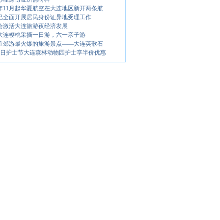
16年11月起华夏航空在大连地区新开两条航
已全面开展居民身份证异地受理工作
会激活大连旅游夜经济发展
14大连樱桃采摘一日游，六一亲子游
近郊游最火爆的旅游景点——大连英歌石
12日护士节大连森林动物园护士享半价优惠