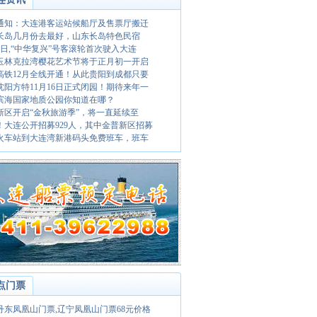
通知：大连港客运站候船厅及售票厅搬迁
长岛几月份去最好，山东长岛特色民宿
月7日,“中华复兴”号客滚轮首次驶入大连
20玉林克拉湾樱花艺术节将于正月初一开启
高铁12月全线开通！从此贵阳到成都只要
9沈阳方特11月16日正式闭园！期待来年一
滨海国家地质公园你知道在哪？
新区开启“金秋旅游季”，将一直延续至
！大连公开招募929人，其中金普新区招募
火车站到大连湾新港码头免费班车，班车
点门票
21丹东凤凰山门票,辽宁凤凰山门票68元价格