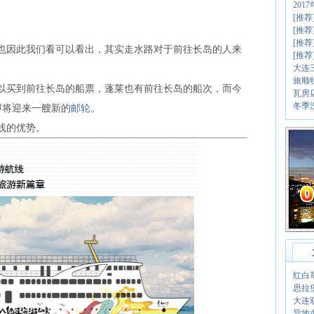
20
[推荐
[推荐
[推荐
因此我们看可以看出，其实走水路对于前往长岛的人来
[推
大连
旅顺
买到前往长岛的船票，蓬莱也有前往长岛的船次，而今
瓦房
冬季
即将迎来一艘新的
邮轮
。
线的优势。
红白
思拉
大连
异地