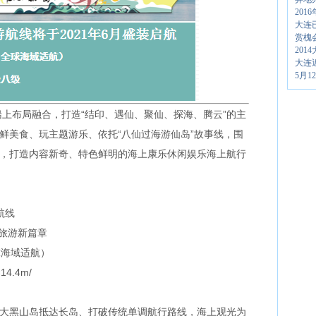
20
大连
赏槐
20
大连
5月
布局融合，打造“结印、遇仙、聚仙、探海、腾云”的主
鲜美食、玩主题游乐、依托“八仙过海游仙岛”故事线，围
主线，打造内容新奇、特色鲜明的海上康乐休闲娱乐海上航行
航线
旅游新篇章
球海域适航）
4.4m/
大黑山
岛抵达长岛、打破传统单调航行路线，海上观光为