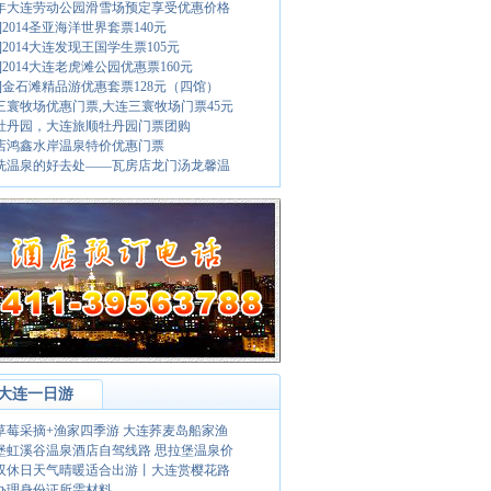
17年大连劳动公园滑雪场预定享受优惠价格
]2014圣亚海洋世界套票140元
]2014大连发现王国学生票105元
]2014大连老虎滩公园优惠票160元
荐]金石滩精品游优惠套票128元（四馆）
三寰牧场优惠门票,大连三寰牧场门票45元
牡丹园，大连旅顺牡丹园门票团购
店鸿鑫水岸温泉特价优惠门票
洗温泉的好去处——瓦房店龙门汤龙馨温
大连一日游
草莓采摘+渔家四季游 大连荞麦岛船家渔
堡虹溪谷温泉酒店自驾线路 思拉堡温泉价
双休日天气晴暖适合出游丨大连赏樱花路
办理身份证所需材料