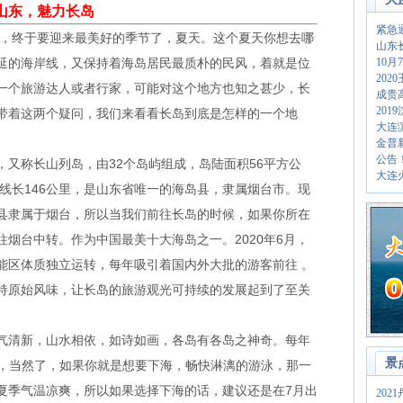
山东，魅力长岛
紧急
终于要迎来最美好的季节了，夏天。这个夏天你想去哪
山东
延的海岸线，又保持着海岛居民最质朴的民风，着就是位
10
20
一个旅游达人或者行家，可能对这个地方也知之甚少，长
成贵
201
带着这两个疑问，我们来看看长岛到底是怎样的一个地
大连
金普
公告
称长山列岛，由32个岛屿组成，岛陆面积56平方公
大连
岸线长146公里，是山东省唯一的海岛县，隶属烟台市。现
县隶属于烟台，所以当我们前往长岛的时候，如果你所在
烟台中转。作为中国最美十大海岛之一。2020年6月，
能区体质独立运转，每年吸引着国内外大批的游客前往 。
持原始风味，让长岛的旅游观光可持续的发展起到了至关
清新，山水相依，如诗如画，各岛有各岛之神奇。每年
景
节，当然了，如果你就是想要下海，畅快淋漓的游泳，那一
夏季气温凉爽，所以如果选择下海的话，建议还是在7月出
20