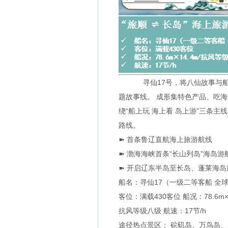
寻仙17号，将八仙故事与船上
题故事线。 成形集特色产品、吃海
绕“船上玩 海上看 岛上游”三条
路线。
➽ 首条鲁辽直航海上旅游航线
➽ 渤海海峡首条“长山列岛”海岛游
➽ 开启辽东半岛至长岛、蓬莱海岛
船名：寻仙17（一级二等客船 全
客位：满载430客位 船况：78.6m×1
抗风等级八级 航速：17节/h
途径热点景区： 砣矶岛、万鸟岛、