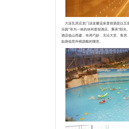
大连瓦房店龙门汤龙馨温泉度假酒是以五星
乐园”等为一体的休闲度假酒店。秉承“阳光
酒店临山而建，布局巧妙，无论大堂、客房
如身临世外桃源般的惬意。