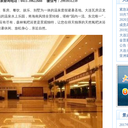
电话：0411-39622688 微信号：2993931259
紧急
、客房、餐饮、娱乐、别墅为一体的温泉度假避暑圣地。大连瓦房店龙
10
题的温泉水上乐园，将海南风情全景转移，堪称“国内一流、东北唯一”，
20
应有尽有，森林氧吧浴更是景观独特，让您在得天独厚的天然氧吧沐浴
成贵
避暑休闲、放松身心，亲近自然。
201
大连
金普
公告
大连
亚洲
景
20