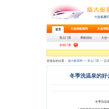
大连港船票网
大连湾船
首页
景点门票
乘船须知
大连
在线订票
您现在的位置：
烟大船票网
>>
景点门票
>> 正
冬季洗温泉的好
冬季洗温