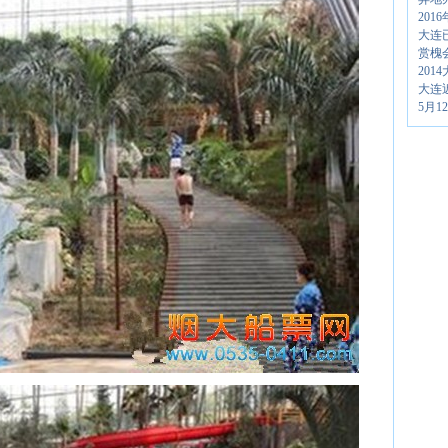
20
大连
赏槐
20
大连
5月