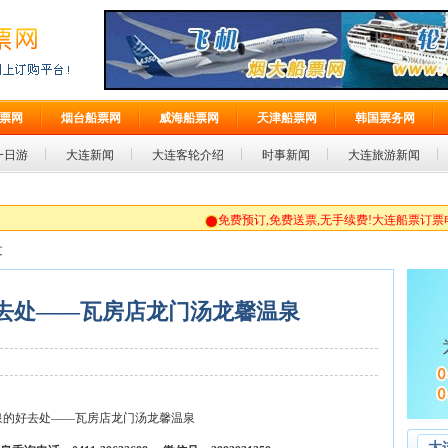
票网
烟台船票网
威海船票网
天津船票网
韩国票务网
一日游
大连新闻
大连客轮介绍
时事新闻
大连旅游新闻
免费预订,免费送票,无手续费!大连船票订票电话:0411-3962298
文
去处——瓦房店龙门汤龙馨温泉
泉的好去处——瓦房店龙门汤龙馨温泉
大