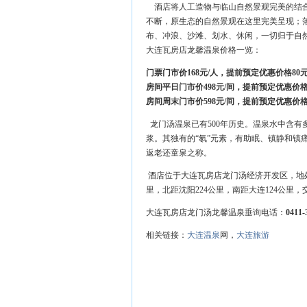
酒店将人工造物与临山自然景观完美的结合
不断，原生态的自然景观在这里完美呈现；
布、冲浪、沙滩、划水、休闲，一切归于自
大连瓦房店龙馨温泉价格一览：
门票门市价168元/人，提前预定优惠价格80元
房间平日门市价498元/间，提前预定优惠价格
房间周末门市价598元/间，提前预定优惠价格
龙门汤温泉已有500年历史。温泉水中含
浆。其独有的“氡”元素，有助眠、镇静和镇
返老还童泉之称。
酒店位于大连瓦房店龙门汤经济开发区，地
里，北距沈阳224公里，南距大连124公里
大连瓦房店龙门汤龙馨温泉垂询电话：
0411
相关链接：
大连温泉
网，
大连旅游