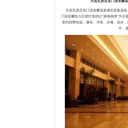
大连瓦房店龙门汤龙馨温泉垂询
大连瓦房店龙门汤龙馨温泉酒店是集温泉
门汤龙馨投入巨资打造的以“南海风情”为主
室内四季恒温，瀑布、冲浪、沙滩、划水，
中，