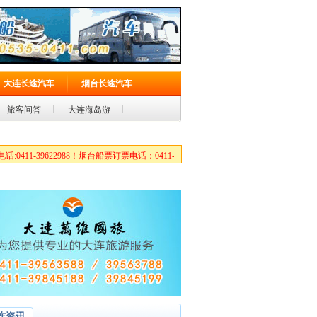
大连长途汽车
烟台长途汽车
旅客问答
大连海岛游
8！烟台船票订票电话：0411-39563788
连资讯