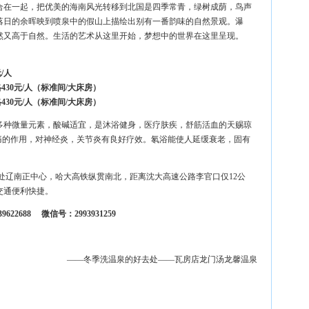
在一起，把优美的海南风光转移到北国是四季常青，绿树成荫，鸟声
落日的余晖映到喷泉中的假山上描绘出别有一番韵味的自然景观。瀑
然又高于自然。生活的艺术从这里开始，梦想中的世界在这里呈现。
/人
430元/人（标准间/大床房）
430元/人（标准间/大床房）
有多种微量元素，酸碱适宜，是沐浴健身，医疗肤疾，舒筋活血的天赐琼
痛的作用，对神经炎，关节炎有良好疗效。氡浴能使人延缓衰老，固有
处辽南正中心，哈大高铁纵贯南北，距离沈大高速公路李官口仅12公
，交通便利快捷。
-39622688 微信号：2993931259
——冬季洗温泉的好去处——瓦房店龙门汤龙馨温泉