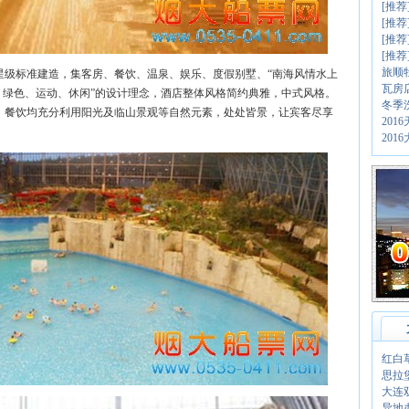
[推荐
[推荐
[推荐
[推
旅顺
级标准建造，集客房、餐饮、温泉、娱乐、度假别墅、“南海风情水上
瓦房
、绿色、运动、休闲”的设计理念，酒店整体风格简约典雅，中式风格。
冬季
、餐饮均充分利用阳光及临山景观等自然元素，处处皆景，让宾客尽享
20
20
红白
思拉
大连
异地