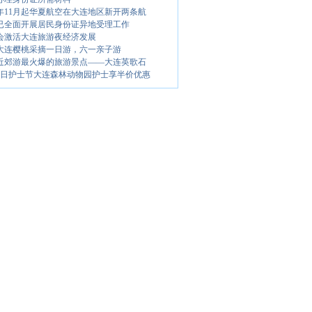
16年11月起华夏航空在大连地区新开两条航
已全面开展居民身份证异地受理工作
会激活大连旅游夜经济发展
14大连樱桃采摘一日游，六一亲子游
近郊游最火爆的旅游景点——大连英歌石
12日护士节大连森林动物园护士享半价优惠