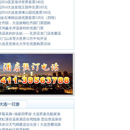
]2014圣亚海洋世界套票140元
]2014大连发现王国学生票105元
]2014大连老虎滩公园优惠票160元
荐]金石滩精品游优惠套票128元（四馆）
牡丹园，大连旅顺牡丹园门票团购
店鸿鑫水岸温泉特价优惠门票
洗温泉的好去处——瓦房店龙门汤龙馨温
16天门山冰雪大世界12月中旬开业
16大连圣亚推出大学生优惠购票活动
大连一日游
草莓采摘+渔家四季游 大连荞麦岛船家渔
堡虹溪谷温泉酒店自驾线路 思拉堡温泉价
双休日天气晴暖适合出游丨大连赏樱花路
办理身份证所需材料