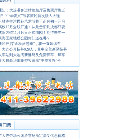
通知：大连港客运站候船厅及售票厅搬迁
月7日,“中华复兴”号客滚轮首次驶入大连
20玉林克拉湾樱花艺术节将于正月初一开启
高铁12月全线开通！从此贵阳到成都只要
9沈阳方特11月16日正式闭园！期待来年一
滨海国家地质公园你知道在哪？
新区开启“金秋旅游季”，将一直延续至
！大连公开招募929人，其中金普新区招募
火车站到大连湾新港码头免费班车，班车
最大最豪华邮轮型客滚船“中华复兴”号
点门票
17年大连劳动公园滑雪场预定享受优惠价格