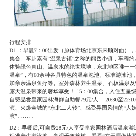
行程安排：
D1 ：早晨7：00出发（原体育场北京东来顺对面），
集合。车赴素有“温泉古镇”之称的熊岳小镇，车程约
体验绿色真山、温泉水的绝世境地，东北地区唯一一家
温泉”，有60余种各具特色的温泉泡池、标准游泳池
加亲亲温泉鱼疗等。室外森林养生温泉、石板温泉及
露天温泉带来的奢华享受！ 15：00集合，入住五星
自费品尝皇家园林海鲜自助餐79元/人。 20:30至22
演、火爆全城的“东北二人转”、感受异国风情的“人
演”………
D2：早餐后,可自费28元/人享受皇家园林酒店温泉
标准养生游泳池。参观千年榕树，看看“在天愿做比