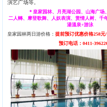
演艺广场等。
＊皇家园林、月亮湖公园、山海广场
二人轉、摩登歌舞、人妖表演、赏情人树、千
湯溫泉+游泳
皇家园林两日游价格：
提前预订优惠价格258元
预订电话：0411-39622688