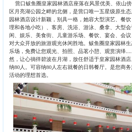
营口鲅鱼圈皇家园林酒店座落在风景优美、依山傍
区月亮湖公园之畔的北侧，是营口唯一五星级原生态
园林酒店设计新颖，别具一格，她容大型演艺、餐饮
理和各地小吃）、客房、洗浴、游泳、桑拿、大型会
闲、娱乐、美食街、儿童游乐场、餐饮、宴会、会议
对大众开放的旅游观光休闲胜地。鲅鱼圈皇家园林生
乐场，免费让您观光、拍照、品茗小憩、观赏演绎....
然，让心徜徉碧波在月湖，放任舒适于皇家园林酒店
纳80人。可容纳80人左右就餐的日韩餐厅。是您商
活动的理想首选。