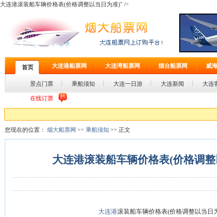
大连港滚装船车辆价格表(价格调整以当日为准)" />
大连港船票网
大连湾船票网
烟台船票网
威
首页
景点门票
乘船须知
大连一日游
大连新闻
大连
在线订票
您现在的位置：
烟大船票网
>>
乘船须知
>> 正文
大连港滚装船车辆价格表(价格调整
大连港
滚装船车辆价格表(价格调整以当日为